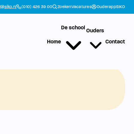
l@siko.nl
(010) 426 39 00
Zoeken
Vacatures
Ouderapp
SIKO
De school
Ouders
Home
Contact