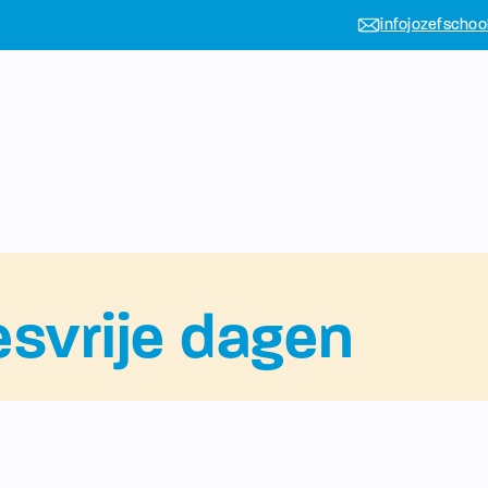
infojozefschoo
esvrije dagen