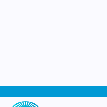
Jozef
Ruimte om te groeien
Welkom op de website van basisschool Sin
Schiedam. Wat leuk dat je ons gevonden
website kun je ontdekken wie wij zijn, wa
leren en beleven op school, en waarom he
dag een beetje bijzonder is. Neem een kijk
graag zien waar wij trots op zijn!