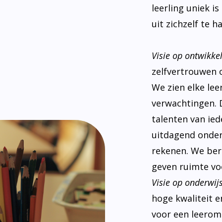
leerling uniek i
uit zichzelf te ha
Visie op ontwikke
zelfvertrouwen 
We zien elke le
verwachtingen. 
talenten van ied
uitdagend onderw
rekenen. We ber
geven ruimte voo
Visie op onderwijs
hoge kwaliteit e
voor een leeromg