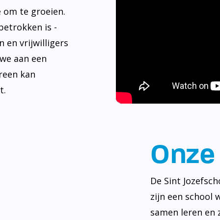
e om te groeien.
betrokken is -
 en vrijwilligers
 we aan een
reen kan
t.
Onze 
De Sint Jozefsch
zijn een school 
samen leren en z