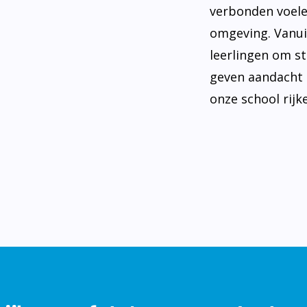
verbonden voele
omgeving. Vanui
leerlingen om st
geven aandacht 
onze school rijke
ijk onze foto's op onze Insta