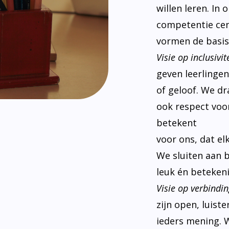
willen leren. In
competentie cen
vormen de basis
Visie op inclusivite
geven leerlinge
of geloof. We d
ook respect voor
betekent
voor ons, dat el
We sluiten aan 
leuk én betekeni
Visie op verbindin
zijn open, luist
ieders mening. W